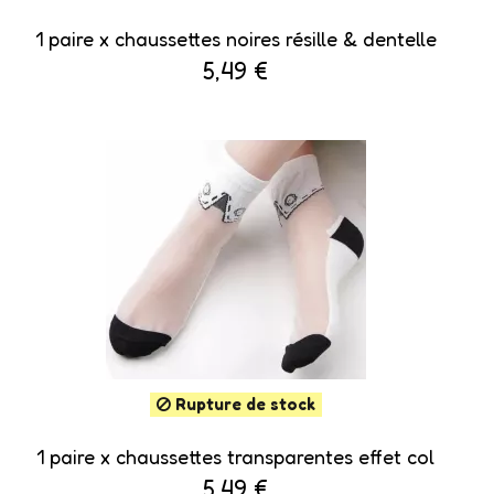
1 paire x ​chaussettes noires résille & dentelle
5,49 €
Rupture de stock
1 paire x ​chaussettes transparentes effet col
5,49 €