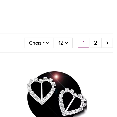
Choisir
12
1
2