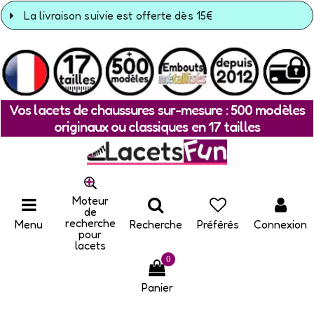
La livraison suivie est offerte dès 15€
Vos lacets de chaussures sur-mesure : 500 modèles
originaux ou classiques en 17 tailles
Moteur
de
recherche
Menu
Recherche
Préférés
Connexion
pour
lacets
0
Panier