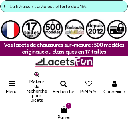
La livraison suivie est offerte dès 15€
Vos lacets de chaussures sur-mesure : 500 modèles
originaux ou classiques en 17 tailles
Moteur
de
recherche
Menu
Recherche
Préférés
Connexion
pour
lacets
0
Panier