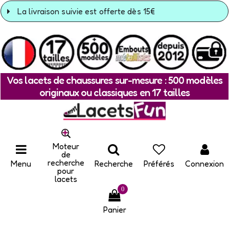
La livraison suivie est offerte dès 15€
Vos lacets de chaussures sur-mesure : 500 modèles
originaux ou classiques en 17 tailles
Moteur
de
recherche
Menu
Recherche
Préférés
Connexion
pour
lacets
0
Panier