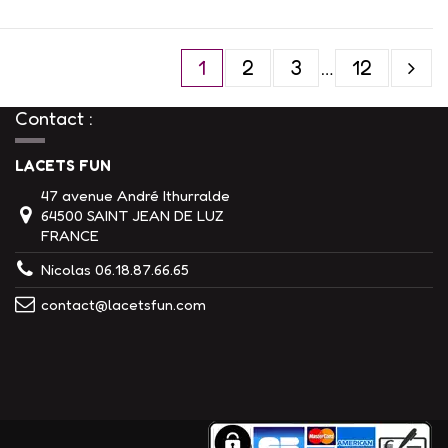
1
2
3
…
12
Contact :
LACETS FUN
47 avenue André Ithurralde
64500 SAINT JEAN DE LUZ
FRANCE
Nicolas 06.18.87.66.65
contact@lacetsfun.com