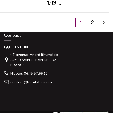
1,49 €
1
2
Contact :
LACETS FUN
47 avenue André Ithurralde
64500 SAINT JEAN DE LUZ
FRANCE
Nicolas 06.18.87.66.65
contact@lacetsfun.com