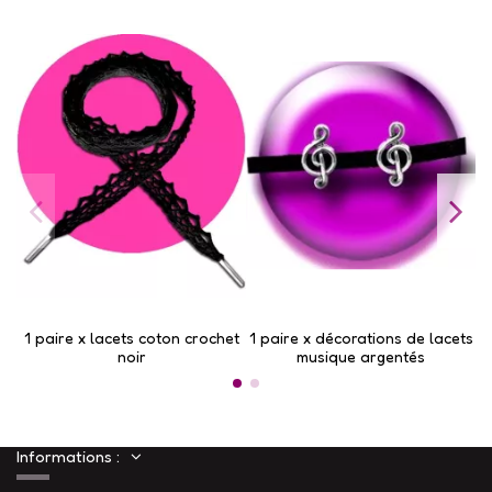
1 paire x lacets coton crochet
1 paire x ​décorations de lacets
1
noir
musique argentés
Informations :