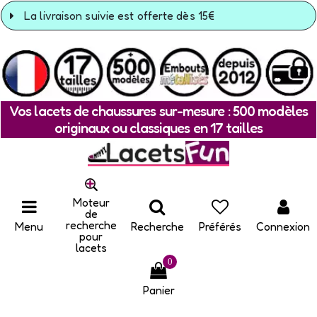
La livraison suivie est offerte dès 15€
Vos lacets de chaussures sur-mesure : 500 modèles
originaux ou classiques en 17 tailles
Moteur
de
recherche
Menu
Recherche
Préférés
Connexion
pour
lacets
0
Panier