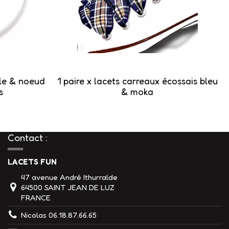
ille & noeud
1 paire x lacets carreaux écossais bleu
s
& moka
Contact :
LACETS FUN
47 avenue André Ithurralde
64500 SAINT JEAN DE LUZ
FRANCE
Nicolas 06.18.87.66.65