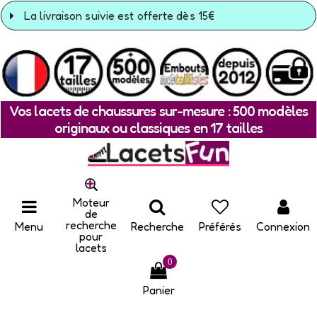
La livraison suivie est offerte dès 15€
Vos lacets de chaussures sur-mesure : 500 modèles
originaux ou classiques en 17 tailles
Moteur
de
recherche
Menu
Recherche
Préférés
Connexion
pour
lacets
0
Panier