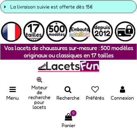
La livraison suivie est offerte dès 15€
Vos lacets de chaussures sur-mesure : 500 modèles
originaux ou classiques en 17 tailles
Moteur
de
recherche
Menu
Recherche
Préférés
Connexion
pour
lacets
0
Panier