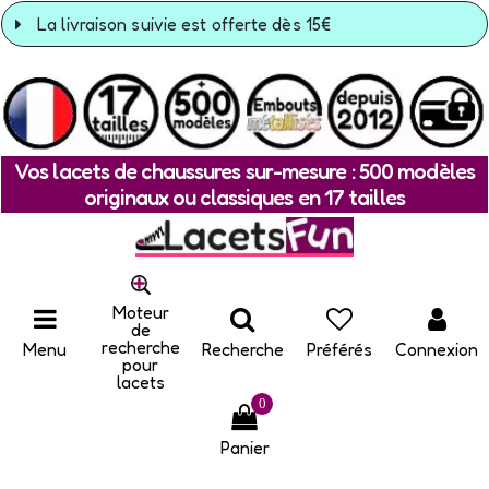
La livraison suivie est offerte dès 15€
Vos lacets de chaussures sur-mesure : 500 modèles
originaux ou classiques en 17 tailles
Moteur
de
recherche
Menu
Recherche
Préférés
Connexion
pour
lacets
0
Panier