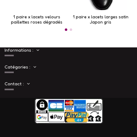
1 paire x lacets velours
1 paire x lacets larges satin
1
paillettes roses dégradés
Japon gris
Informations :
Catégories :
Contact :