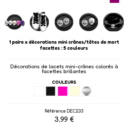
1 paire x ​décorations mini crânes/têtes de mort
facettes : 5 couleurs
Décorations de lacets mini-crânes colorés à
facettes brillantes
COULEURS
BLANC
NOIR
ROSE FLUO
IVOIRE
ARGENTÉ
Référence
DEC233
3,99 €