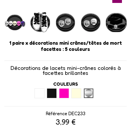
1 paire x ​décorations mini crânes/têtes de mort
facettes : 5 couleurs
Décorations de lacets mini-crânes colorés à
facettes brillantes
COULEURS
BLANC
NOIR
ROSE FLUO
IVOIRE
ARGENTÉ
Référence
DEC233
3,99 €