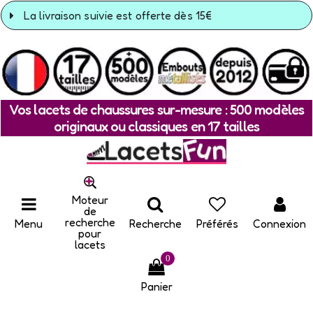
La livraison suivie est offerte dès 15€
Vos lacets de chaussures sur-mesure : 500 modèles
originaux ou classiques en 17 tailles
Moteur
de
recherche
Menu
Recherche
Préférés
Connexion
pour
lacets
0
Panier