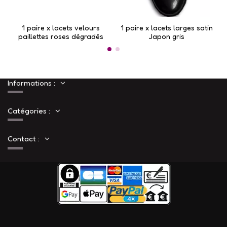
1 paire x lacets velours
1 paire x lacets larges satin
1
paillettes roses dégradés
Japon gris
Informations :
Catégories :
Contact :