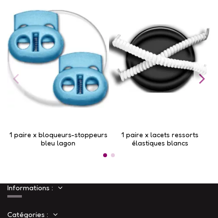
1 paire x bloqueurs-stoppeurs
1 paire x lacets ressorts
1
bleu lagon
élastiques blancs
Informations :
Catégories :