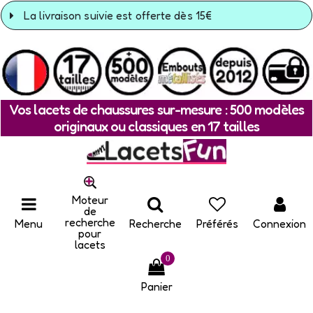
La livraison suivie est offerte dès 15€
Vos lacets de chaussures sur-mesure : 500 modèles
originaux ou classiques en 17 tailles
Moteur
de
recherche
Menu
Recherche
Préférés
Connexion
pour
lacets
0
Panier