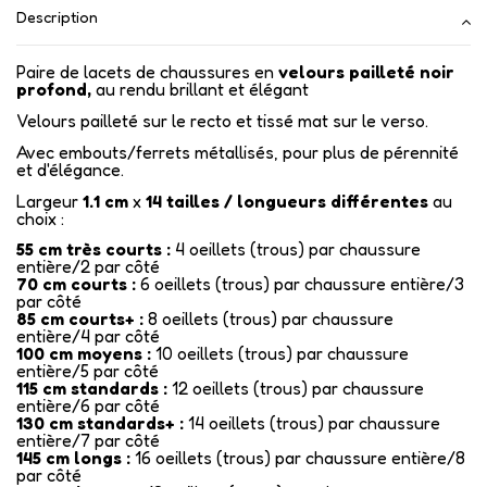
Description
Paire de lacets de chaussures en
velours pailleté noir
profond,
au rendu brillant et élégant
Velours pailleté sur le recto et tissé mat sur le verso.
Avec embouts/ferrets métallisés,
pour plus de pérennité
et d'élégance.
Largeur
1.1 cm
x
14
tailles / longueurs différentes
au
choix :
55 cm très courts :
4 oeillets (trous) par chaussure
entière/2 par côté
70 cm courts :
6 oeillets (trous) par chaussure entière/3
par côté
85 cm courts+ :
8 oeillets (trous) par chaussure
entière/4 par côté
100 cm moyens :
10 oeillets (trous) par chaussure
entière/5 par côté
115 cm standards :
12 oeillets (trous) par chaussure
entière/6 par côté
130 cm standards+ :
14 oeillets (trous) par chaussure
entière/7 par côté
145 cm longs :
16 oeillets (trous) par chaussure entière/8
par côté