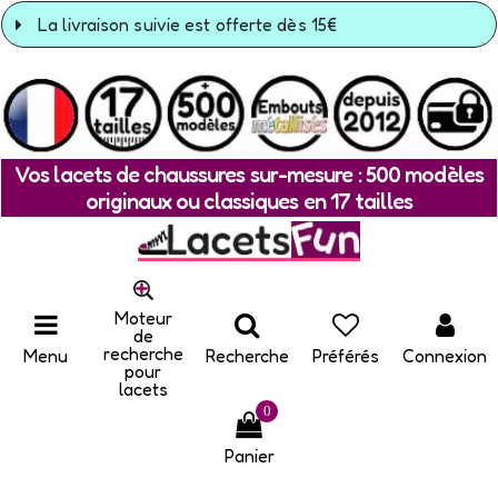
La livraison suivie est offerte dès 15€
Vos lacets de chaussures sur-mesure : 500 modèles
originaux ou classiques en 17 tailles
Moteur
de
recherche
Menu
Recherche
Préférés
Connexion
pour
lacets
0
Panier