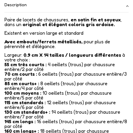
Description
Paire de lacets de chaussures,
en satin fin et soyeux
,
dans un
original et élégant coloris gris ardoise.
Existent en version large et standard
Avec embouts/ferrets métallisés
,
pour plus de
pérennité et d'élégance.
Largeur:
0.9 cm X
14
tailles / longueurs différentes
à
votre choix :
55 cm très courts :
4 oeillets (trous) par chaussure
entière/2 par côté
70 cm courts :
6 oeillets (trous) par chaussure entière/3
par côté
85 cm courts+ :
8 oeillets (trous) par chaussure
entière/4 par côté
100 cm moyens :
10 oeillets (trous) par chaussure
entière/5 par côté
115 cm standards :
12 oeillets (trous) par chaussure
entière/6 par côté
130 cm standards+ :
14 oeillets (trous) par chaussure
entière/7 par côté
145 cm longs :
16 oeillets (trous) par chaussure entière/8
par côté
160 cm longs+ :
18 oeillets (trous) par chaussure