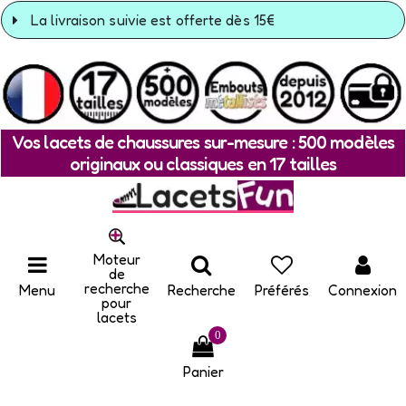
La livraison suivie est offerte dès 15€
Vos lacets de chaussures sur-mesure : 500 modèles
originaux ou classiques en 17 tailles
Moteur
de
recherche
Menu
Recherche
Préférés
Connexion
pour
lacets
0
Panier