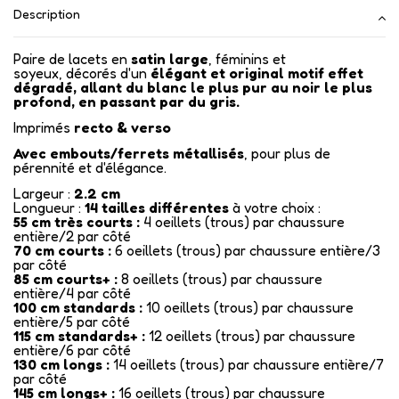
Description
Paire de lacets en
satin large
, féminins et
soyeux, décorés d'un
élégant et original motif effet
dégradé, allant du blanc le plus pur au noir le plus
profond, en passant par du gris.
Imprimés
recto & verso
Avec embouts/ferrets métallisés
, pour plus de
pérennité et d'élégance.
Largeur :
2.2 cm
Longueur :
14
tailles différentes
à votre choix :
55 cm très courts :
4 oeillets (trous) par chaussure
entière/2 par côté
70 cm courts :
6 oeillets (trous) par chaussure entière/3
par côté
85 cm courts+ :
8 oeillets (trous) par chaussure
entière/4 par côté
100 cm standards :
10 oeillets (trous) par chaussure
entière/5 par côté
115 cm standards+ :
12 oeillets (trous) par chaussure
entière/6 par côté
130 cm longs :
14 oeillets (trous) par chaussure entière/7
par côté
145 cm longs+ :
16 oeillets (trous) par chaussure