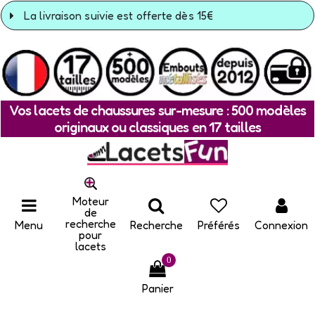
La livraison suivie est offerte dès 15€
Vos lacets de chaussures sur-mesure : 500 modèles
originaux ou classiques en 17 tailles
Moteur
de
recherche
Menu
Recherche
Préférés
Connexion
pour
lacets
0
Panier