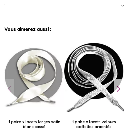
•
Vous aimerez aussi :
1 paire x lacets larges satin
1 paire x lacets velours
1
blanc cassé
paillettes argentés