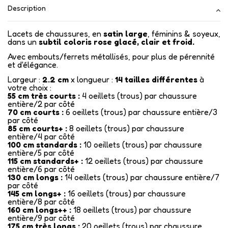
Description
Lacets de chaussures, en
satin large
, féminins & soyeux,
dans un
subtil coloris rose glacé, clair et froid.
Avec embouts/ferrets métallisés
, pour plus de pérennité
et d'élégance.
Largeur :
2.2 cm
x longueur :
14
tailles différentes
à
votre choix :
55 cm très courts :
4 oeillets (trous) par chaussure
entière/2 par côté
70 cm courts :
6 oeillets (trous) par chaussure entière/3
par côté
85 cm courts+ :
8 oeillets (trous) par chaussure
entière/4 par côté
100 cm standards :
10 oeillets (trous) par chaussure
entière/5 par côté
115 cm standards+ :
12 oeillets (trous) par chaussure
entière/6 par côté
130 cm longs :
14 oeillets (trous) par chaussure entière/7
par côté
145 cm longs+ :
16 oeillets (trous) par chaussure
entière/8 par côté
160 cm longs++ :
18 oeillets (trous) par chaussure
entière/9 par côté
175 cm très longs :
20 oeillets (trous) par chaussure