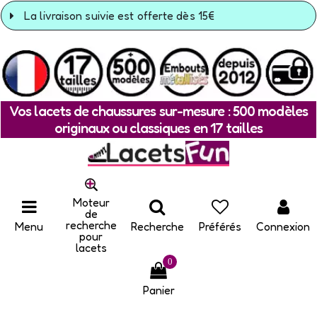
La livraison suivie est offerte dès 15€
Vos lacets de chaussures sur-mesure : 500 modèles
originaux ou classiques en 17 tailles
Moteur
de
recherche
Menu
Recherche
Préférés
Connexion
pour
lacets
0
Panier