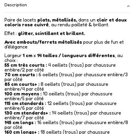
Description
Paire de lacets
plats, métallisés,
dans un
clair et doux
coloris rose cuivré
, au rendu pailleté & brillant.
Effet :
glitter, scintillant et brillant.
Avec embouts/ferrets métallisés
pour plus de fun et
d'élégance
Largeur
1 cm
x
14 tailles / longueurs différentes
, au
choix :
55 cm très courts :
4 oeillets (trous) par chaussure
entière/2 par côté
70 cm courts :
6 oeillets (trous) par chaussure entière/3
par côté
85 cm courts+ :
8 oeillets (trous) par chaussure
entière/4 par côté
100 cm moyens :
10 oeillets (trous) par chaussure
entière/5 par côté
115 cm standards :
12 oeillets (trous) par chaussure
entière/6 par côté
130 cm standards+ :
14 oeillets (trous) par chaussure
entière/7 par côté
145 cm longs :
16 oeillets (trous) par chaussure entière/8
par côté
160 cm longs+ :
18 oeillets (trous) par chaussure