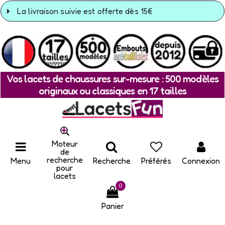
La livraison suivie est offerte dès 15€
Vos lacets de chaussures sur-mesure : 500 modèles
originaux ou classiques en 17 tailles
Moteur
de
recherche
Menu
Recherche
Préférés
Connexion
pour
lacets
0
Panier