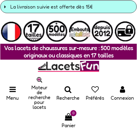
La livraison suivie est offerte dès 15€
Vos lacets de chaussures sur-mesure : 500 modèles
originaux ou classiques en 17 tailles
Moteur
de
recherche
Menu
Recherche
Préférés
Connexion
pour
lacets
0
Panier