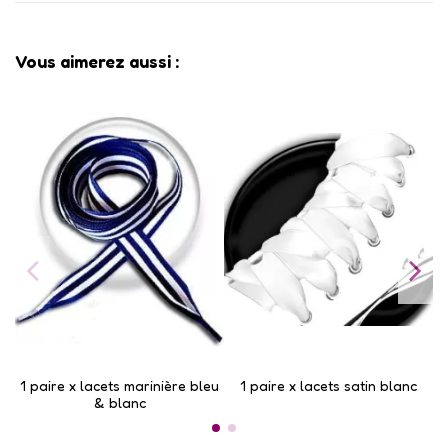
Vous aimerez aussi :
1 paire x lacets marinière bleu
1 paire x lacets satin blanc
1 
& blanc