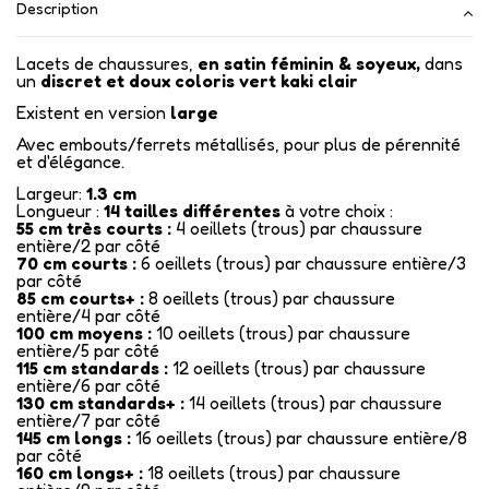
Description
Lacets de chaussures,
en satin féminin & soyeux,
dans
un
discret et doux coloris vert kaki clair
Existent en version
large
Avec embouts/ferrets métallisés
, pour plus de pérennité
et d'élégance.
Largeur:
1.3 cm
Longueur :
14
tailles différentes
à votre choix :
55 cm très courts :
4 oeillets (trous) par chaussure
entière/2 par côté
70 cm courts :
6 oeillets (trous) par chaussure entière/3
par côté
85 cm courts+ :
8 oeillets (trous) par chaussure
entière/4 par côté
100 cm moyens :
10 oeillets (trous) par chaussure
entière/5 par côté
115 cm standards :
12 oeillets (trous) par chaussure
entière/6 par côté
130 cm standards+ :
14 oeillets (trous) par chaussure
entière/7 par côté
145 cm longs :
16 oeillets (trous) par chaussure entière/8
par côté
160 cm longs+ :
18 oeillets (trous) par chaussure