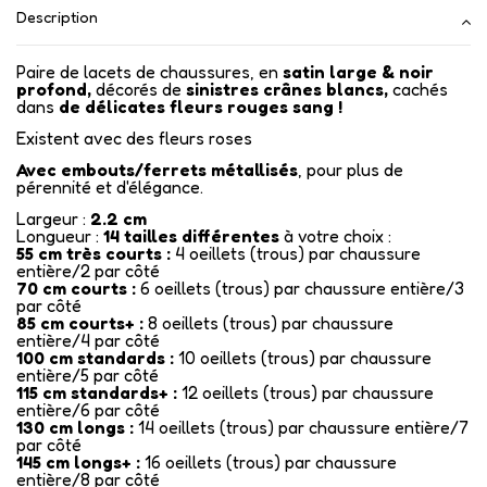
Description
Paire de lacets de chaussures, en
satin
large & noir
profond,
décorés de
sinistres crânes blancs,
cachés
dans
de délicates fleurs rouges sang !
Existent avec des
fleurs roses
Avec embouts/ferrets métallisés
, pour plus de
pérennité et d'élégance.
Largeur :
2.2 cm
Longueur :
14
tailles différentes
à votre choix :
55 cm très courts :
4 oeillets (trous) par chaussure
entière/2 par côté
70 cm courts :
6 oeillets (trous) par chaussure entière/3
par côté
85 cm courts+ :
8 oeillets (trous) par chaussure
entière/4 par côté
100 cm standards :
10 oeillets (trous) par chaussure
entière/5 par côté
115 cm standards+ :
12 oeillets (trous) par chaussure
entière/6 par côté
130 cm longs :
14 oeillets (trous) par chaussure entière/7
par côté
145 cm longs+ :
16 oeillets (trous) par chaussure
entière/8 par côté