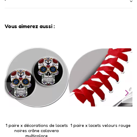
Vous aimerez aussi :
1 paire x ​décorations de lacets
1 paire x lacets velours rouge
noires crâne calavera
pa
multicolore