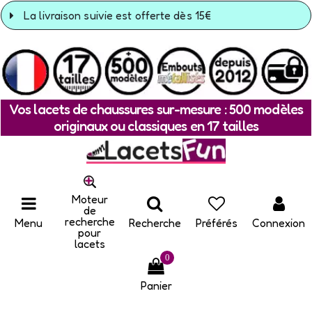
La livraison suivie est offerte dès 15€
Vos lacets de chaussures sur-mesure : 500 modèles
originaux ou classiques en 17 tailles
Moteur
de
recherche
Menu
Recherche
Préférés
Connexion
pour
lacets
0
Panier