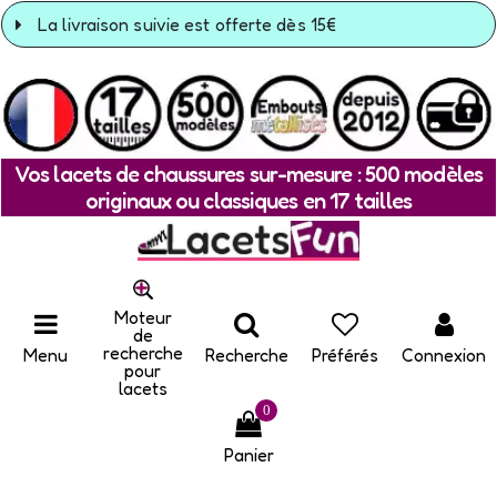
La livraison suivie est offerte dès 15€
Vos lacets de chaussures sur-mesure : 500 modèles
originaux ou classiques en 17 tailles
Moteur
de
recherche
Menu
Recherche
Préférés
Connexion
pour
lacets
0
Panier