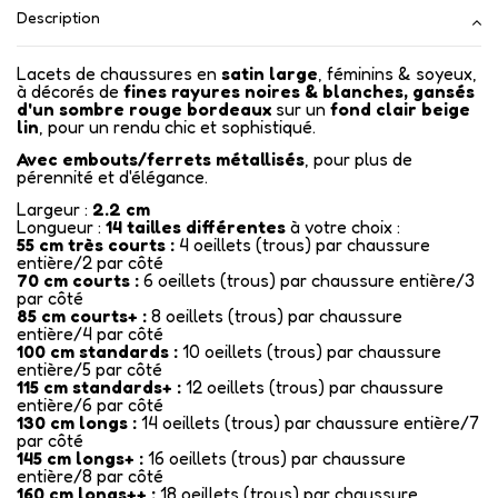
Description
Lacets de chaussures en
satin
large
, féminins & soyeux,
à décorés de
fines
rayures noires & blanches,
gansés
d'un sombre rouge bordeaux
sur un
fond clair beige
lin
, pour un rendu chic et sophistiqué.
Avec embouts/ferrets métallisés
, pour plus de
pérennité et d'élégance.
Largeur :
2.2 cm
Longueur :
14
tailles différentes
à votre choix :
55 cm très courts :
4 oeillets (trous) par chaussure
entière/2 par côté
70 cm courts :
6 oeillets (trous) par chaussure entière/3
par côté
85 cm courts+ :
8 oeillets (trous) par chaussure
entière/4 par côté
100 cm standards :
10 oeillets (trous) par chaussure
entière/5 par côté
115 cm standards+ :
12 oeillets (trous) par chaussure
entière/6 par côté
130 cm longs :
14 oeillets (trous) par chaussure entière/7
par côté
145 cm longs+ :
16 oeillets (trous) par chaussure
entière/8 par côté
160 cm longs++ :
18 oeillets (trous) par chaussure