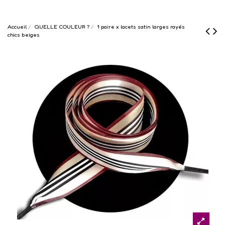
Accueil
QUELLE COULEUR ?
1 paire x lacets satin larges rayés
chics beiges