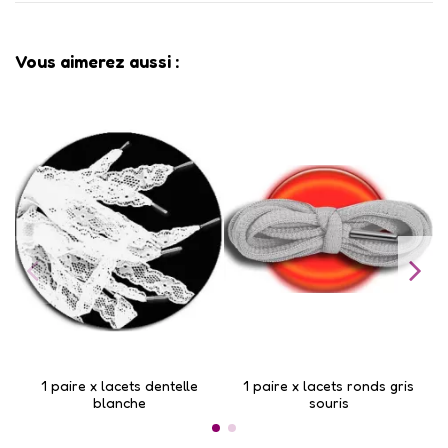
Vous aimerez aussi :
1 paire x lacets dentelle
1 paire x lacets ronds gris
1
blanche
souris