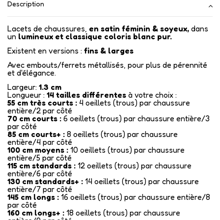
Description
Lacets de chaussures,
en satin féminin & soyeux,
dans
un
lumineux et classique coloris blanc pur.
Existent en versions :
fins & larges
Avec embouts/ferrets métallisés
, pour plus de pérennité
et d'élégance.
Largeur:
1.3 cm
Longueur :
14
tailles différentes
à votre choix :
55 cm très courts :
4 oeillets (trous) par chaussure
entière/2 par côté
70 cm courts :
6 oeillets (trous) par chaussure entière/3
par côté
85 cm courts+ :
8 oeillets (trous) par chaussure
entière/4 par côté
100 cm moyens :
10 oeillets (trous) par chaussure
entière/5 par côté
115 cm standards :
12 oeillets (trous) par chaussure
entière/6 par côté
130 cm standards+ :
14 oeillets (trous) par chaussure
entière/7 par côté
145 cm longs :
16 oeillets (trous) par chaussure entière/8
par côté
160 cm longs+ :
18 oeillets (trous) par chaussure