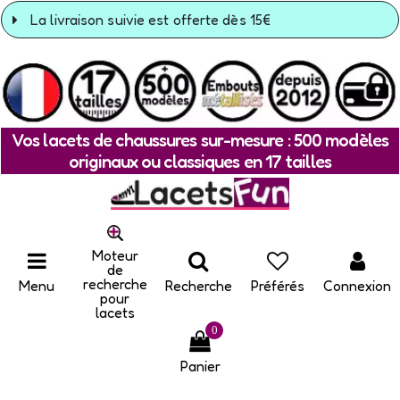
La livraison suivie est offerte dès 15€
Vos lacets de chaussures sur-mesure : 500 modèles
originaux ou classiques en 17 tailles
Moteur
de
recherche
Menu
Recherche
Préférés
Connexion
pour
lacets
0
Panier