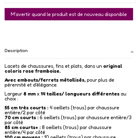
Description
Lacets de chaussures, fins et plats, dans un
original
coloris rose framboise.
Avec embouts/ferrets métallisés
,
pour plus de
pérennité et d'élégance.
Largeur
8 mm
x
14
tailles/ longueurs différentes
au
choix :
55 cm très courts :
4 oeillets (trous) par chaussure
entière/2 par côté
70 cm courts :
6 oeillets (trous) par chaussure entière/3
par côté
85 cm courts+ :
8 oeillets (trous) par chaussure
entière/4 par côté
100 cm moyens :
10 oeillets (trous) par chaussure