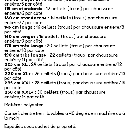
entière/5 par côté
115 cm standards :
12 oeillets (trous) par chaussure
entière/6 par côté
130 cm standards+ :
14 oeillets (trous) par chaussure
entière/7 par côté
145 cm longs :
16 oeillets (trous) par chaussure entière/8
par côté
160 cm longs+ :
18 oeillets (trous) par chaussure
entière/9 par côté
175 cm très longs :
20 oeillets (trous) par chaussure
entière/10 par côté
190 cm très longs+ :
22 oeillets (trous) par chaussure
entière/11 par côté
205 cm XL :
24 oeillets (trous) par chaussure entière/12
par côté
220 cm XL+ :
26 oeillets (trous) par chaussure entière/13
par côté
235 cm XXL :
28 oeillets (trous) par chaussure entière/14
par côté
250 cm XXL+ :
30 oeillets (trous) par chaussure
entière/15 par côté
Matière : polyester
Conseil d'entretien : lavables à 40 degrés en machine ou à
la main
Expédiés sous sachet de propreté.