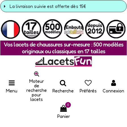
La livraison suivie est offerte dès 15€
Vos lacets de chaussures sur-mesure : 500 modèles
originaux ou classiques en 17 tailles
Moteur
de
recherche
Menu
Recherche
Préférés
Connexion
pour
lacets
0
Panier