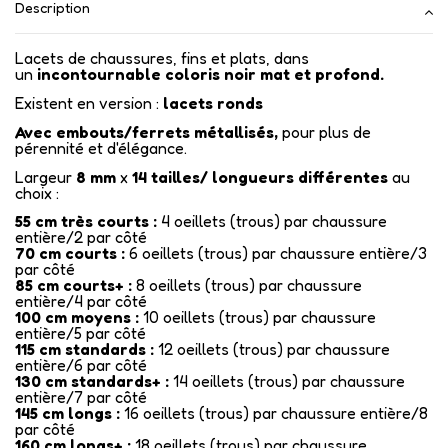
Description
Lacets de chaussures, fins et plats, dans
un
incontournable coloris noir mat et profond.
Existent en version :
lacets ronds
Avec embouts/ferrets métallisés
,
pour plus de
pérennité et d'élégance.
Largeur
8 mm
x
14
tailles/ longueurs différentes
au
choix :
55 cm très courts :
4 oeillets (trous) par chaussure
entière/2 par côté
70 cm courts :
6 oeillets (trous) par chaussure entière/3
par côté
85 cm courts+ :
8 oeillets (trous) par chaussure
entière/4 par côté
100 cm moyens :
10 oeillets (trous) par chaussure
entière/5 par côté
115 cm standards :
12 oeillets (trous) par chaussure
entière/6 par côté
130 cm standards+ :
14 oeillets (trous) par chaussure
entière/7 par côté
145 cm longs :
16 oeillets (trous) par chaussure entière/8
par côté
160 cm longs+ :
18 oeillets (trous) par chaussure