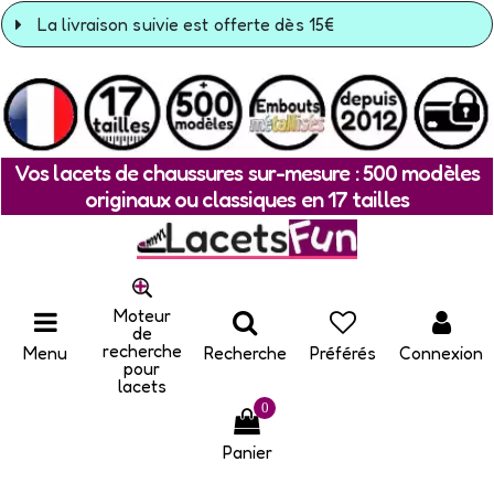
La livraison suivie est offerte dès 15€
Vos lacets de chaussures sur-mesure : 500 modèles
originaux ou classiques en 17 tailles
Moteur
de
recherche
Menu
Recherche
Préférés
Connexion
pour
lacets
0
Panier