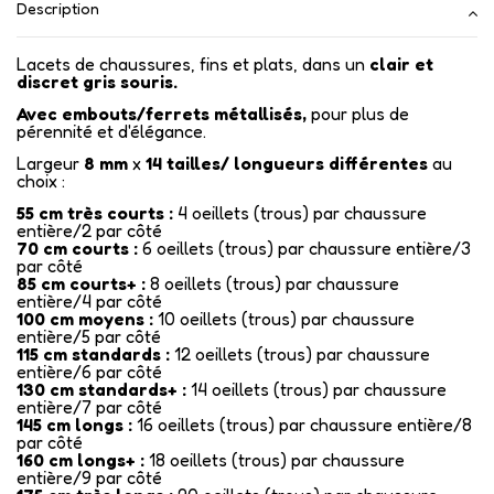
Description
Lacets de chaussures, fins et plats, dans un
clair et
discret gris souris.
Avec embouts/ferrets métallisés
,
pour plus de
pérennité et d'élégance.
Largeur
8 mm
x
14
tailles/ longueurs différentes
au
choix :
55 cm très courts :
4 oeillets (trous) par chaussure
entière/2 par côté
70 cm courts :
6 oeillets (trous) par chaussure entière/3
par côté
85 cm courts+ :
8 oeillets (trous) par chaussure
entière/4 par côté
100 cm moyens :
10 oeillets (trous) par chaussure
entière/5 par côté
115 cm standards :
12 oeillets (trous) par chaussure
entière/6 par côté
130 cm standards+ :
14 oeillets (trous) par chaussure
entière/7 par côté
145 cm longs :
16 oeillets (trous) par chaussure entière/8
par côté
160 cm longs+ :
18 oeillets (trous) par chaussure
entière/9 par côté