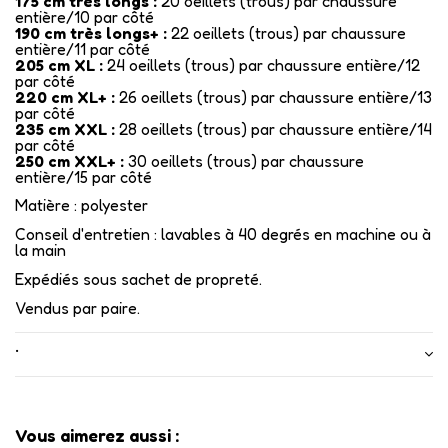
175 cm très longs :
20 oeillets (trous) par chaussure
entière/10 par côté
190 cm très longs+ :
22 oeillets (trous) par chaussure
entière/11 par côté
205 cm XL :
24 oeillets (trous) par chaussure entière/12
par côté
220 cm XL+ :
26 oeillets (trous) par chaussure entière/13
par côté
235 cm XXL :
28 oeillets (trous) par chaussure entière/14
par côté
250 cm XXL+ :
30 oeillets (trous) par chaussure
entière/15 par côté
Matière : polyester
Conseil d'entretien : lavables à 40 degrés en machine ou à
la main
Expédiés sous sachet de propreté.
Vendus par paire.
•
Vous aimerez aussi :