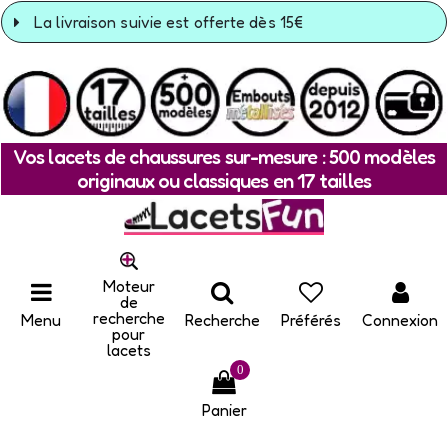
La livraison suivie est offerte dès 15€
Vos lacets de chaussures sur-mesure : 500 modèles
originaux ou classiques en 17 tailles
Moteur
de
recherche
Menu
Recherche
Préférés
Connexion
pour
lacets
0
Panier