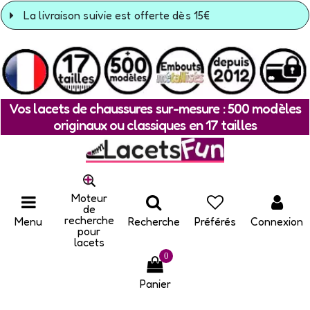
La livraison suivie est offerte dès 15€
Vos lacets de chaussures sur-mesure : 500 modèles
originaux ou classiques en 17 tailles
Moteur
de
recherche
Menu
Recherche
Préférés
Connexion
pour
lacets
0
Panier