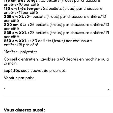
175 cm très longs :
20 oeillets (trous) par chaussure
entière/10 par côté
190 cm très longs+ :
22 oeillets (trous) par chaussure
entière/11 par côté
205 cm XL :
24 oeillets (trous) par chaussure entière/12
par côté
220 cm XL+ :
26 oeillets (trous) par chaussure entière/13
par côté
235 cm XXL :
28 oeillets (trous) par chaussure entière/14
par côté
250 cm XXL+ :
30 oeillets (trous) par chaussure
entière/15 par côté
Matière : polyester
Conseil d'entretien : lavables à 40 degrés en machine ou à
la main
Expédiés sous sachet de propreté.
Vendus par paire.
•
Vous aimerez aussi :