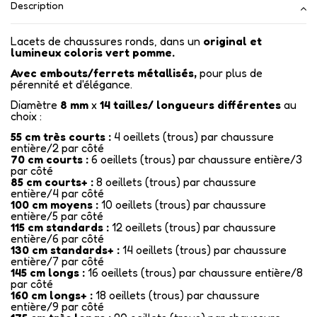
Description
Lacets de chaussures ronds, dans un
original et
lumineux coloris vert pomme.
Avec embouts/ferrets métallisés
,
pour plus de
pérennité et d'élégance.
Diamètre
8 mm
x
14
tailles/ longueurs différentes
au
choix :
55 cm très courts :
4 oeillets (trous) par chaussure
entière/2 par côté
70 cm courts :
6 oeillets (trous) par chaussure entière/3
par côté
85 cm courts+ :
8 oeillets (trous) par chaussure
entière/4 par côté
100 cm moyens :
10 oeillets (trous) par chaussure
entière/5 par côté
115 cm standards :
12 oeillets (trous) par chaussure
entière/6 par côté
130 cm standards+ :
14 oeillets (trous) par chaussure
entière/7 par côté
145 cm longs :
16 oeillets (trous) par chaussure entière/8
par côté
160 cm longs+ :
18 oeillets (trous) par chaussure
entière/9 par côté