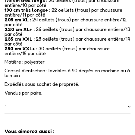
175 cm très longs :
20 oeillets (trous) par chaussure
entière/10 par côté
190 cm très longs+ :
22 oeillets (trous) par chaussure
entière/11 par côté
205 cm XL :
24 oeillets (trous) par chaussure entière/12
par côté
220 cm XL+ :
26 oeillets (trous) par chaussure entière/13
par côté
235 cm XXL :
28 oeillets (trous) par chaussure entière/14
par côté
250 cm XXL+ :
30 oeillets (trous) par chaussure
entière/15 par côté
Matière : polyester
Conseil d'entretien : lavables à 40 degrés en machine ou à
la main
Expédiés sous sachet de propreté.
Vendus par paire.
•
Vous aimerez aussi :