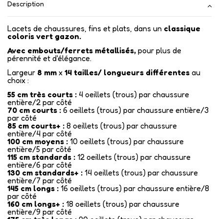
Description
Lacets de chaussures, fins et plats, dans un
classique
coloris vert gazon.
Avec embouts/ferrets métallisés
,
pour plus de
pérennité et d'élégance.
Largeur
8 mm
x
14
tailles/ longueurs différentes
au
choix :
55 cm très courts :
4 oeillets (trous) par chaussure
entière/2 par côté
70 cm courts :
6 oeillets (trous) par chaussure entière/3
par côté
85 cm courts+ :
8 oeillets (trous) par chaussure
entière/4 par côté
100 cm moyens :
10 oeillets (trous) par chaussure
entière/5 par côté
115 cm standards :
12 oeillets (trous) par chaussure
entière/6 par côté
130 cm standards+ :
14 oeillets (trous) par chaussure
entière/7 par côté
145 cm longs :
16 oeillets (trous) par chaussure entière/8
par côté
160 cm longs+ :
18 oeillets (trous) par chaussure
entière/9 par côté