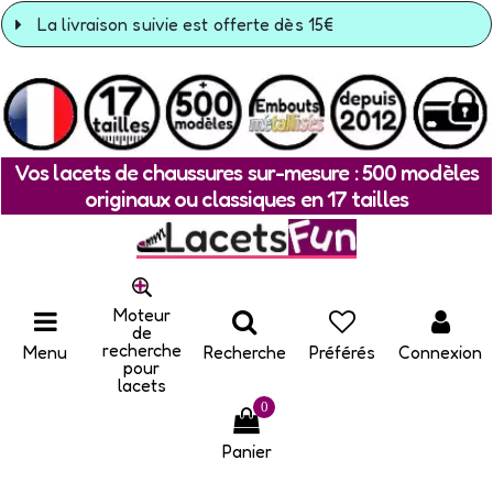
La livraison suivie est offerte dès 15€
Vos lacets de chaussures sur-mesure : 500 modèles
originaux ou classiques en 17 tailles
Moteur
de
recherche
Menu
Recherche
Préférés
Connexion
pour
lacets
0
Panier