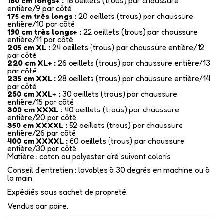
160 cm longs+ :
18 oeillets (trous) par chaussure
entière/9 par côté
175 cm très longs :
20 oeillets (trous) par chaussure
entière/10 par côté
190 cm très longs+ :
22 oeillets (trous) par chaussure
entière/11 par côté
205 cm XL :
24 oeillets (trous) par chaussure entière/12
par côté
220 cm XL+ :
26 oeillets (trous) par chaussure entière/13
par côté
235 cm XXL :
28 oeillets (trous) par chaussure entière/14
par côté
250 cm XXL+ :
30 oeillets (trous) par chaussure
entière/15 par côté
300 cm XXXL :
40 oeillets (trous) par chaussure
entière/20 par côté
350 cm XXXXL :
52 oeillets (trous) par chaussure
entière/26 par côté
400 cm XXXXL :
60 oeillets (trous) par chaussure
entière/30 par côté
Matière : coton ou polyester ciré suivant coloris
Conseil d'entretien : lavables à 30 degrés en machine ou à
la main
Expédiés sous sachet de propreté.
Vendus par paire.