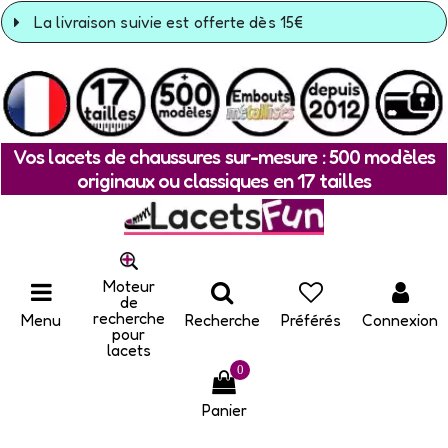
La livraison suivie est offerte dès 15€
Vos lacets de chaussures sur-mesure : 500 modèles
originaux ou classiques en 17 tailles
Moteur
de
recherche
Menu
Recherche
Préférés
Connexion
pour
lacets
0
Panier