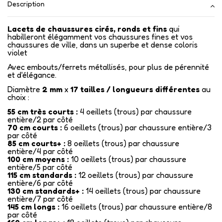
Description
Lacets de chaussures cirés, ronds et fins
qui
habilleront élégamment vos chaussures fines et vos
chaussures de ville, dans un superbe et dense coloris
violet
Avec embouts/ferrets métallisés,
pour plus de pérennité
et d'élégance.
Diamètre
2 mm
x
17
tailles / longueurs différentes
au
choix :
55 cm très courts :
4 oeillets (trous) par chaussure
entière/2 par côté
70 cm courts :
6 oeillets (trous) par chaussure entière/3
par côté
85 cm courts+ :
8 oeillets (trous) par chaussure
entière/4 par côté
100 cm moyens :
10 oeillets (trous) par chaussure
entière/5 par côté
115 cm standards :
12 oeillets (trous) par chaussure
entière/6 par côté
130 cm standards+ :
14 oeillets (trous) par chaussure
entière/7 par côté
145 cm longs :
16 oeillets (trous) par chaussure entière/8
par côté