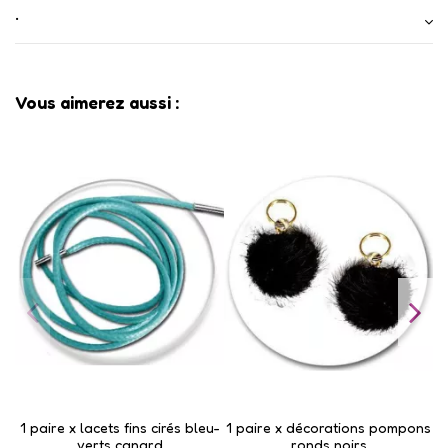
•
Vous aimerez aussi :
1 paire x lacets fins cirés bleu-
1 paire x ​décorations pompons
verts canard
ronds noirs