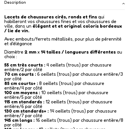
Description
Lacets de chaussures cirés, ronds et fins
qui
habilleront vos chaussures fines et vos chaussures de
ville, dans un
élégant et et original coloris
bordeaux
/ lie de vin.
Avec embouts/ferrets métallisés,
pour plus de pérennité
et d'élégance
Diamètre
2 mm
x
14
tailles / longueurs différentes
au
choix :
55 cm très courts :
4 oeillets (trous) par chaussure
entière/2 par côté
70 cm courts :
6 oeillets (trous) par chaussure entière/3
par côté
85 cm courts+ :
8 oeillets (trous) par chaussure
entière/4 par côté
100 cm moyens :
10 oeillets (trous) par chaussure
entière/5 par côté
115 cm standards :
12 oeillets (trous) par chaussure
entière/6 par côté
130 cm standards+ :
14 oeillets (trous) par chaussure
entière/7 par côté
145 cm longs :
16 oeillets (trous) par chaussure entière/8
par côté