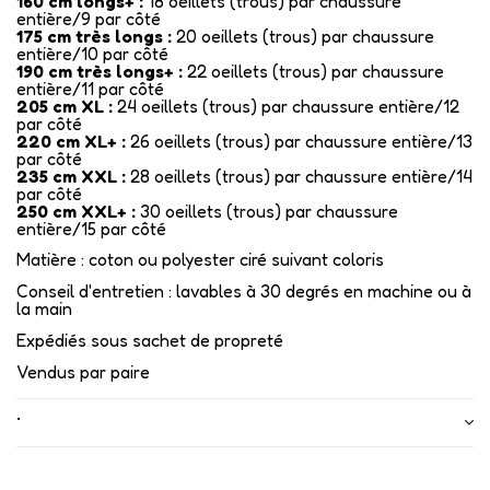
160 cm longs+ :
18 oeillets (trous) par chaussure
entière/9 par côté
175 cm très longs :
20 oeillets (trous) par chaussure
entière/10 par côté
190 cm très longs+ :
22 oeillets (trous) par chaussure
entière/11 par côté
205 cm XL :
24 oeillets (trous) par chaussure entière/12
par côté
220 cm XL+ :
26 oeillets (trous) par chaussure entière/13
par côté
235 cm XXL :
28 oeillets (trous) par chaussure entière/14
par côté
250 cm XXL+ :
30 oeillets (trous) par chaussure
entière/15 par côté
Matière : coton ou polyester ciré suivant coloris
Conseil d'entretien : lavables à 30 degrés en machine ou à
la main
Expédiés sous sachet de propreté
Vendus par paire
•