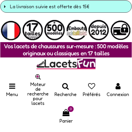
La livraison suivie est offerte dès 15€
Vos lacets de chaussures sur-mesure : 500 modèles
originaux ou classiques en 17 tailles
Moteur
de
recherche
Menu
Recherche
Préférés
Connexion
pour
lacets
0
Panier