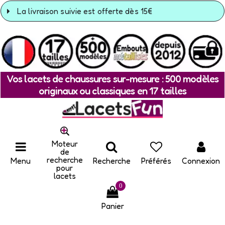
La livraison suivie est offerte dès 15€
Vos lacets de chaussures sur-mesure : 500 modèles
originaux ou classiques en 17 tailles
Moteur
de
recherche
Menu
Recherche
Préférés
Connexion
pour
lacets
0
Panier