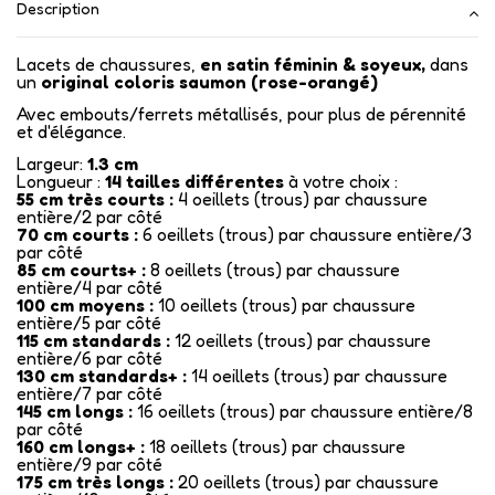
Description
Lacets de chaussures,
en satin féminin & soyeux,
dans
un
original coloris saumon (rose-orangé)
Avec embouts/ferrets métallisés
, pour plus de pérennité
et d'élégance.
Largeur:
1.3 cm
Longueur :
14
tailles différentes
à votre choix :
55 cm très courts :
4 oeillets (trous) par chaussure
entière/2 par côté
70 cm courts :
6 oeillets (trous) par chaussure entière/3
par côté
85 cm courts+ :
8 oeillets (trous) par chaussure
entière/4 par côté
100 cm moyens :
10 oeillets (trous) par chaussure
entière/5 par côté
115 cm standards :
12 oeillets (trous) par chaussure
entière/6 par côté
130 cm standards+ :
14 oeillets (trous) par chaussure
entière/7 par côté
145 cm longs :
16 oeillets (trous) par chaussure entière/8
par côté
160 cm longs+ :
18 oeillets (trous) par chaussure
entière/9 par côté
175 cm très longs :
20 oeillets (trous) par chaussure