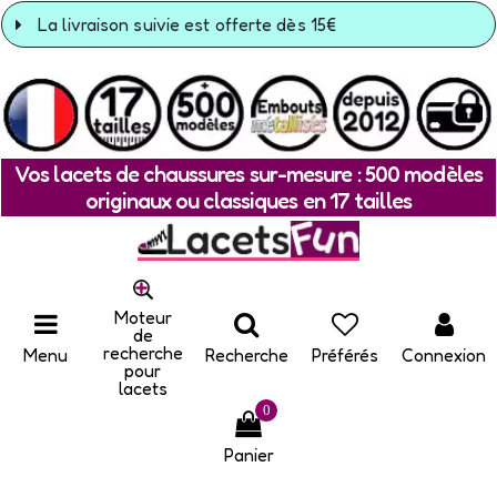
La livraison suivie est offerte dès 15€
Vos lacets de chaussures sur-mesure : 500 modèles
originaux ou classiques en 17 tailles
Moteur
de
recherche
Menu
Recherche
Préférés
Connexion
pour
lacets
0
Panier