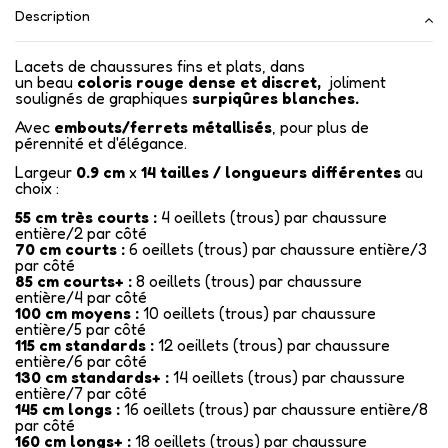
Description
Lacets de chaussures fins et plats, dans
un beau
coloris rouge dense et discret,
joliment
soulignés de graphiques
surpiqûres blanches.
Avec
embouts/ferrets métallisés
, pour plus de
pérennité et d'élégance.
Largeur
0.9 cm
x
14
tailles / longueurs différentes
au
choix :
55 cm très courts :
4 oeillets (trous) par chaussure
entière/2 par côté
70 cm courts :
6 oeillets (trous) par chaussure entière/3
par côté
85 cm courts+ :
8 oeillets (trous) par chaussure
entière/4 par côté
100 cm moyens :
10 oeillets (trous) par chaussure
entière/5 par côté
115 cm standards :
12 oeillets (trous) par chaussure
entière/6 par côté
130 cm standards+ :
14 oeillets (trous) par chaussure
entière/7 par côté
145 cm longs :
16 oeillets (trous) par chaussure entière/8
par côté
160 cm longs+ :
18 oeillets (trous) par chaussure