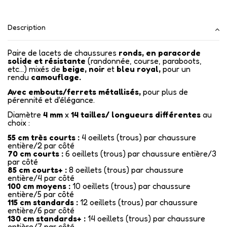
Description
Paire de lacets de chaussures
ronds, en paracorde
solide et résistante
(randonnée, course, paraboots,
etc...) mixés de
beige, noir
et
bleu royal,
pour un
rendu
camouflage.
Avec embouts/ferrets métallisés
,
pour plus de
pérennité et d'élégance.
Diamètre
4 mm
x
14
tailles/ longueurs différentes
au
choix :
55 cm très courts :
4 oeillets (trous) par chaussure
entière/2 par côté
70 cm courts :
6 oeillets (trous) par chaussure entière/3
par côté
85 cm courts+ :
8 oeillets (trous) par chaussure
entière/4 par côté
100 cm moyens :
10 oeillets (trous) par chaussure
entière/5 par côté
115 cm standards :
12 oeillets (trous) par chaussure
entière/6 par côté
130 cm standards+ :
14 oeillets (trous) par chaussure
entière/7 par côté