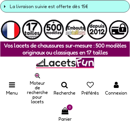
La livraison suivie est offerte dès 15€
Vos lacets de chaussures sur-mesure : 500 modèles
originaux ou classiques en 17 tailles
Moteur
de
recherche
Menu
Recherche
Préférés
Connexion
pour
lacets
0
Panier