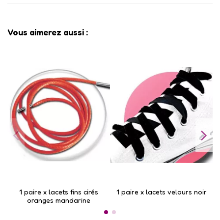
Vous aimerez aussi :
1 paire x lacets fins cirés
1 paire x lacets velours noir
1
oranges mandarine