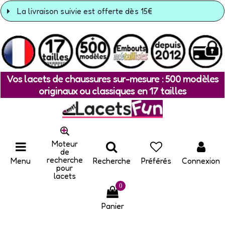
La livraison suivie est offerte dès 15€
Vos lacets de chaussures sur-mesure : 500 modèles
originaux ou classiques en 17 tailles
Moteur
de
recherche
Menu
Recherche
Préférés
Connexion
pour
lacets
0
Panier