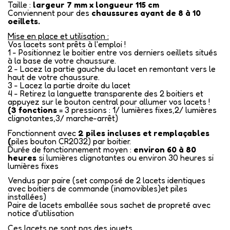
Taille :
largeur 7 mm x longueur 115 cm
Conviennent pour des
chaussures ayant de 8 à 10
oeillets.
Mise en place et utilisation :
Vos lacets sont prêts à l'emploi !
1 - Positionnez le boitier entre vos derniers oeillets situés
à la base de votre chaussure.
2 - Lacez la partie gauche du lacet en remontant vers le
haut de votre chaussure.
3 - Lacez la partie droite du lacet
4 - Retirez la languette transparente des 2 boitiers et
appuyez sur le bouton central pour allumer vos lacets !
(3 fonctions
= 3 pressions : 1/ lumières fixes,2/ lumières
clignotantes,3/ marche-arrêt)
Fonctionnent avec
2 piles incluses et remplaçables
(
piles bouton CR2032) par boitier.
Durée de fonctionnement moyen :
environ
60 à 80
heures
si lumières clignotantes ou environ 30 heures si
lumières fixes
Vendus par paire (set composé de 2 lacets identiques
avec boitiers de commande (inamovibles)et piles
installées)
Paire de lacets emballée sous sachet de propreté avec
notice d'utilisation
Ces lacets ne sont pas des jouets.