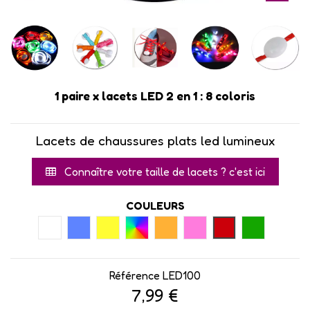
1 paire x lacets LED 2 en 1 : 8 coloris
Lacets de chaussures plats led lumineux
Connaître votre taille de lacets ? c'est ici
COULEURS
BLANC
BLEU
JAUNE
MULTICOLORE
ORANGE
ROSE
ROUGE
VERT
Référence
LED100
7,99 €