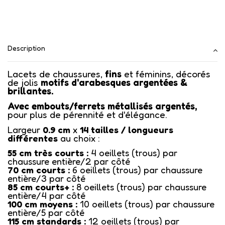
Description
Lacets de chaussures,
fins
et féminins, décorés
de jolis
motifs d'arabesques argentées &
brillantes.
Avec embouts/ferrets métallisés argentés,
pour plus de pérennité et d'élégance.
Largeur
0.9 cm
x
14
tailles / longueurs
différentes
au choix :
55 cm très courts :
4 oeillets (trous) par
chaussure entière/2 par côté
70 cm courts :
6 oeillets (trous) par chaussure
entière/3 par côté
85 cm courts+ :
8 oeillets (trous) par chaussure
entière/4 par côté
100 cm moyens :
10 oeillets (trous) par chaussure
entière/5 par côté
115 cm standards :
12 oeillets (trous) par