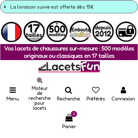
La livraison suivie est offerte dès 15€
Vos lacets de chaussures sur-mesure : 500 modèles
originaux ou classiques en 17 tailles
Moteur
de
recherche
Menu
Recherche
Préférés
Connexion
pour
lacets
0
Panier