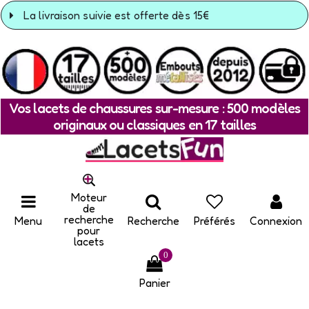
La livraison suivie est offerte dès 15€
Vos lacets de chaussures sur-mesure : 500 modèles
originaux ou classiques en 17 tailles
Moteur
de
recherche
Menu
Recherche
Préférés
Connexion
pour
lacets
0
Panier