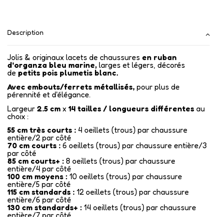
Description
Jolis & originaux lacets de chaussures
en ruban
d'organza
bleu marine
,
larges et légers, décorés
de
petits pois
plumetis blanc.
Avec embouts/ferrets métallisés
,
pour plus de
pérennité et d'élégance.
Largeur
2.5 cm
x
14
tailles / longueurs différentes
au
choix :
55 cm très courts :
4 oeillets (trous) par chaussure
entière/2 par côté
70 cm courts :
6 oeillets (trous) par chaussure entière/3
par côté
85 cm courts+ :
8 oeillets (trous) par chaussure
entière/4 par côté
100 cm moyens :
10 oeillets (trous) par chaussure
entière/5 par côté
115 cm standards :
12 oeillets (trous) par chaussure
entière/6 par côté
130 cm standards+ :
14 oeillets (trous) par chaussure
entière/7 par côté