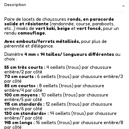
Description
Paire de lacets de chaussures
ronds, en paracorde
solide et résistante
(randonnée, course, paraboots,
etc...) mixés de
vert kaki, beige
et
vert foncé,
pour un
rendu
camouflage.
Avec embouts/ferrets métallisés
,
pour plus de
pérennité et d'élégance.
Diamètre
4 mm
x
14
tailles/ longueurs différentes
au
choix :
55 cm très courts :
4 oeillets (trous) par chaussure
entière/2 par côté
70 cm courts :
6 oeillets (trous) par chaussure entière/3
par côté
85 cm courts+ :
8 oeillets (trous) par chaussure
entière/4 par côté
100 cm moyens :
10 oeillets (trous) par chaussure
entière/5 par côté
115 cm standards :
12 oeillets (trous) par chaussure
entière/6 par côté
130 cm standards+ :
14 oeillets (trous) par chaussure
entière/7 par côté
145 cm longs :
16 oeillets (trous) par chaussure entière/8
par côté