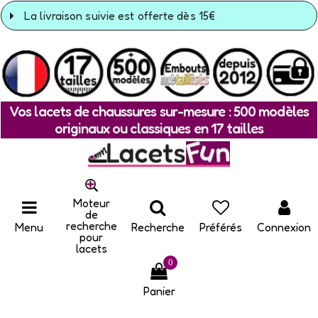
La livraison suivie est offerte dès 15€
Vos lacets de chaussures sur-mesure : 500 modèles
originaux ou classiques en 17 tailles
Moteur
de
recherche
Menu
Recherche
Préférés
Connexion
pour
lacets
0
Panier