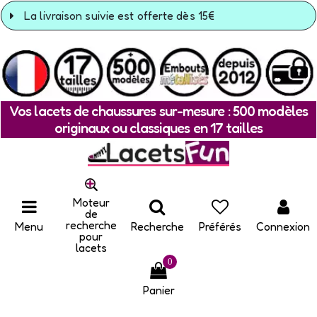
La livraison suivie est offerte dès 15€
Vos lacets de chaussures sur-mesure : 500 modèles
originaux ou classiques en 17 tailles
Moteur
de
recherche
Menu
Recherche
Préférés
Connexion
pour
lacets
0
Panier