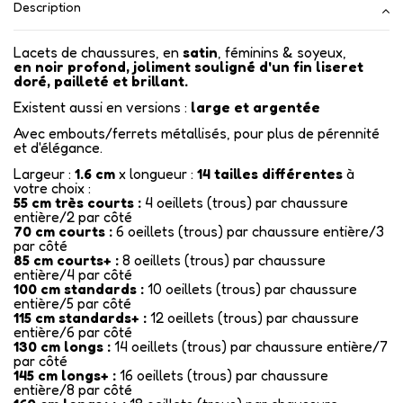
Description
Lacets de chaussures, en
satin
, féminins & soyeux,
en noir profond, joliment souligné d'un fin liseret
doré, pailleté et brillant.
Existent aussi en versions :
large et argentée
Avec embouts/ferrets métallisés
, pour plus de pérennité
et d'élégance.
Largeur :
1.6 cm
x longueur :
14
tailles différentes
à
votre choix :
55 cm très courts :
4 oeillets (trous) par chaussure
entière/2 par côté
70 cm courts :
6 oeillets (trous) par chaussure entière/3
par côté
85 cm courts+ :
8 oeillets (trous) par chaussure
entière/4 par côté
100 cm standards :
10 oeillets (trous) par chaussure
entière/5 par côté
115 cm standards+ :
12 oeillets (trous) par chaussure
entière/6 par côté
130 cm longs :
14 oeillets (trous) par chaussure entière/7
par côté
145 cm longs+ :
16 oeillets (trous) par chaussure
entière/8 par côté