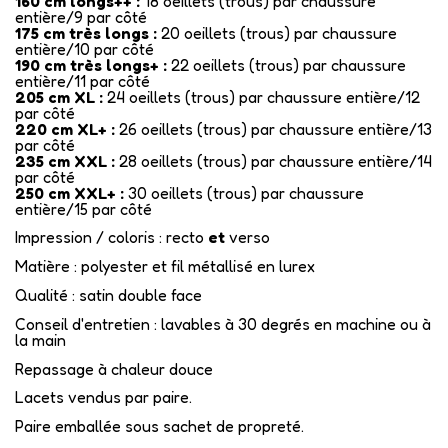
160 cm longs++ :
18 oeillets (trous) par chaussure
entière/9 par côté
175 cm très longs :
20 oeillets (trous) par chaussure
entière/10 par côté
190 cm très longs+ :
22 oeillets (trous) par chaussure
entière/11 par côté
205 cm XL :
24 oeillets (trous) par chaussure entière/12
par côté
220 cm XL+ :
26 oeillets (trous) par chaussure entière/13
par côté
235 cm XXL :
28 oeillets (trous) par chaussure entière/14
par côté
250 cm XXL+ :
30 oeillets (trous) par chaussure
entière/15 par côté
Impression / coloris : recto
et
verso
Matière : polyester et fil métallisé en lurex
Qualité : satin double face
Conseil d'entretien : lavables à 30 degrés en machine ou à
la main
Repassage à chaleur douce
Lacets vendus par paire.
Paire emballée sous sachet de propreté.