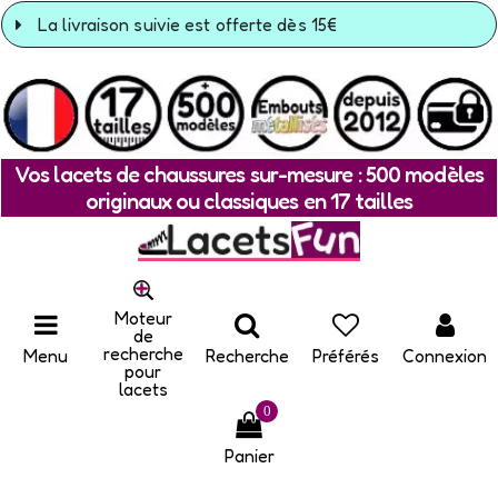
La livraison suivie est offerte dès 15€
Vos lacets de chaussures sur-mesure : 500 modèles
originaux ou classiques en 17 tailles
Moteur
de
recherche
Menu
Recherche
Préférés
Connexion
pour
lacets
0
Panier