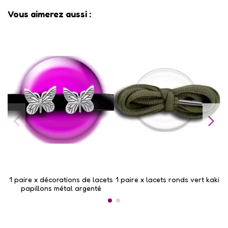
Vous aimerez aussi :
1 paire x ​décorations de lacets
1 paire x lacets ronds vert kaki
1
papillons métal argenté