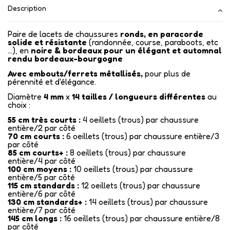
Description
Paire de lacets de chaussures
ronds, en paracorde
solide et résistante
(randonnée, course, paraboots, etc
...), en
noire & bordeaux pour un
élégant et automnal
rendu bordeaux-bourgogne
Avec embouts/ferrets métallisés
,
pour plus de
pérennité et d'élégance.
Diamètre
4 mm
x
14
tailles / longueurs différentes
au
choix :
55 cm très courts :
4 oeillets (trous) par chaussure
entière/2 par côté
70 cm courts :
6 oeillets (trous) par chaussure entière/3
par côté
85 cm courts+ :
8 oeillets (trous) par chaussure
entière/4 par côté
100 cm moyens :
10 oeillets (trous) par chaussure
entière/5 par côté
115 cm standards :
12 oeillets (trous) par chaussure
entière/6 par côté
130 cm standards+ :
14 oeillets (trous) par chaussure
entière/7 par côté
145 cm longs :
16 oeillets (trous) par chaussure entière/8
par côté