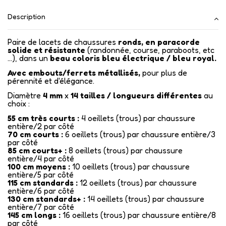
Description
Paire de lacets de chaussures
ronds, en paracorde
solide et résistante
(randonnée, course, paraboots, etc
...), dans un
beau coloris bleu électrique / bleu royal.
Avec embouts/ferrets métallisés
,
pour plus de
pérennité et d'élégance.
Diamètre
4 mm
x
14
tailles / longueurs différentes
au
choix :
55 cm très courts :
4 oeillets (trous) par chaussure
entière/2 par côté
70 cm courts :
6 oeillets (trous) par chaussure entière/3
par côté
85 cm courts+ :
8 oeillets (trous) par chaussure
entière/4 par côté
100 cm moyens :
10 oeillets (trous) par chaussure
entière/5 par côté
115 cm standards :
12 oeillets (trous) par chaussure
entière/6 par côté
130 cm standards+ :
14 oeillets (trous) par chaussure
entière/7 par côté
145 cm longs :
16 oeillets (trous) par chaussure entière/8
par côté