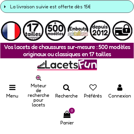
La livraison suivie est offerte dès 15€
Vos lacets de chaussures sur-mesure : 500 modèles
originaux ou classiques en 17 tailles
Moteur
de
recherche
Menu
Recherche
Préférés
Connexion
pour
lacets
0
Panier