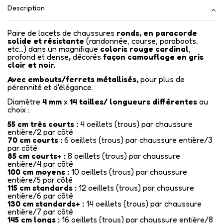
Description
Paire de lacets de chaussures
ronds, en paracorde
solide et résistante
(randonnée, course, paraboots,
etc...) dans un magnifique
coloris rouge cardinal
,
profond et dense
,
décorés
façon camouflage en gris
clair et noir.
Avec embouts/ferrets métallisés
,
pour plus de
pérennité et d'élégance.
Diamètre
4 mm
x
14
tailles/ longueurs différentes
au
choix :
55 cm très courts :
4 oeillets (trous) par chaussure
entière/2 par côté
70 cm courts :
6 oeillets (trous) par chaussure entière/3
par côté
85 cm courts+ :
8 oeillets (trous) par chaussure
entière/4 par côté
100 cm moyens :
10 oeillets (trous) par chaussure
entière/5 par côté
115 cm standards :
12 oeillets (trous) par chaussure
entière/6 par côté
130 cm standards+ :
14 oeillets (trous) par chaussure
entière/7 par côté
145 cm longs :
16 oeillets (trous) par chaussure entière/8