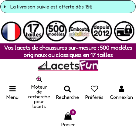
La livraison suivie est offerte dès 15€
Vos lacets de chaussures sur-mesure : 500 modèles
originaux ou classiques en 17 tailles
Moteur
de
recherche
Menu
Recherche
Préférés
Connexion
pour
lacets
0
Panier