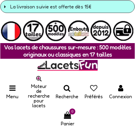
La livraison suivie est offerte dès 15€
Vos lacets de chaussures sur-mesure : 500 modèles
originaux ou classiques en 17 tailles
Moteur
de
recherche
Menu
Recherche
Préférés
Connexion
pour
lacets
0
Panier