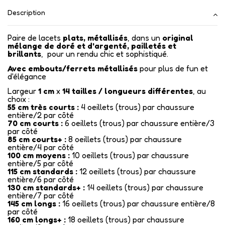
Description
Paire de lacets
plats, métallisés
, dans un
original
mélange de doré et d'argenté, pailletés et
brillants
, pour un rendu chic et sophistiqué.
Avec embouts/ferrets métallisés
pour plus de fun et
d'élégance
Largeur
1 cm
x
14 tailles / longueurs différentes
, au
choix :
55 cm très courts :
4 oeillets (trous) par chaussure
entière/2 par côté
70 cm courts :
6 oeillets (trous) par chaussure entière/3
par côté
85 cm courts+ :
8 oeillets (trous) par chaussure
entière/4 par côté
100 cm moyens :
10 oeillets (trous) par chaussure
entière/5 par côté
115 cm standards :
12 oeillets (trous) par chaussure
entière/6 par côté
130 cm standards+ :
14 oeillets (trous) par chaussure
entière/7 par côté
145 cm longs :
16 oeillets (trous) par chaussure entière/8
par côté
160 cm longs+ :
18 oeillets (trous) par chaussure