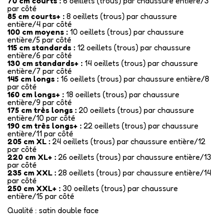
70 cm courts :
6 oeillets (trous) par chaussure entière/3
par côté
85 cm courts+ :
8 oeillets (trous) par chaussure
entière/4 par côté
100 cm moyens :
10 oeillets (trous) par chaussure
entière/5 par côté
115 cm standards :
12 oeillets (trous) par chaussure
entière/6 par côté
130 cm standards+ :
14 oeillets (trous) par chaussure
entière/7 par côté
145 cm longs :
16 oeillets (trous) par chaussure entière/8
par côté
160 cm longs+ :
18 oeillets (trous) par chaussure
entière/9 par côté
175 cm très longs :
20 oeillets (trous) par chaussure
entière/10 par côté
190 cm très longs+ :
22 oeillets (trous) par chaussure
entière/11 par côté
205 cm XL :
24 oeillets (trous) par chaussure entière/12
par côté
220 cm XL+ :
26 oeillets (trous) par chaussure entière/13
par côté
235 cm XXL :
28 oeillets (trous) par chaussure entière/14
par côté
250 cm XXL+ :
30 oeillets (trous) par chaussure
entière/15 par côté
Qualité : satin double face