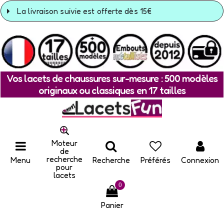
La livraison suivie est offerte dès 15€
Vos lacets de chaussures sur-mesure : 500 modèles
originaux ou classiques en 17 tailles
Moteur
de
recherche
Menu
Recherche
Préférés
Connexion
pour
lacets
0
Panier