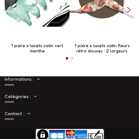
1 paire x lacets satin vert
1 paire x lacets satin fleurs
1
menthe
rétro douces : 2 largeurs
Informations :
Catégories :
Contact :