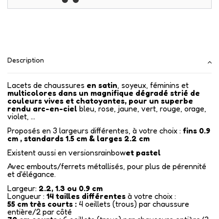
Description
Lacets de chaussures
en satin
, soyeux, féminins et
multicolores dans un magnifique dégradé strié de
couleurs vives et chatoyantes, pour un superbe
rendu arc-en-ciel
bleu, rose, jaune, vert, rouge, orage,
violet, ...
Proposés en 3 largeurs différentes, à votre choix :
fins 0.9
cm , standards 1.5 cm & larges 2.2 cm
Existent aussi en versions
rainbow
et
pastel
Avec embouts/ferrets métallisés
, pour plus de pérennité
et d'élégance.
Largeur:
2.2, 1.3 ou 0.9 cm
Longueur :
14
tailles différentes
à votre choix :
55 cm très courts :
4 oeillets (trous) par chaussure
entière/2 par côté