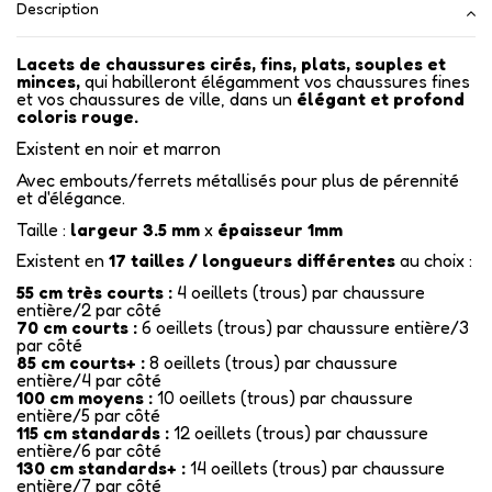
Description
Lacets de chaussures cirés, fins, plats, souples et
minces,
qui habilleront élégamment vos chaussures fines
et vos chaussures de ville, dans un
élégant et profond
coloris rouge.
Existent en noir et marron
Avec embouts/ferrets métallisés pour plus de pérennité
et d'élégance.
Taille :
largeur 3.5 mm
x
épaisseur 1mm
Existent en
17
tailles / longueurs différentes
au choix :
55 cm très courts :
4 oeillets (trous) par chaussure
entière/2 par côté
70 cm courts :
6 oeillets (trous) par chaussure entière/3
par côté
85 cm courts+ :
8 oeillets (trous) par chaussure
entière/4 par côté
100 cm moyens :
10 oeillets (trous) par chaussure
entière/5 par côté
115 cm standards :
12 oeillets (trous) par chaussure
entière/6 par côté
130 cm standards+ :
14 oeillets (trous) par chaussure
entière/7 par côté