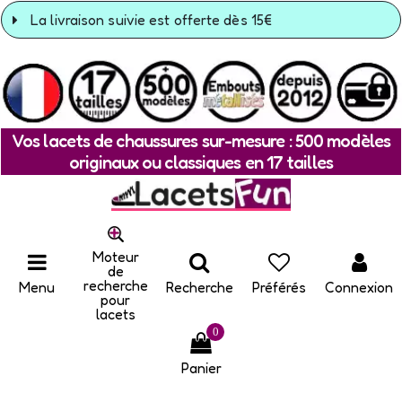
La livraison suivie est offerte dès 15€
Vos lacets de chaussures sur-mesure : 500 modèles
originaux ou classiques en 17 tailles
Moteur
de
recherche
Menu
Recherche
Préférés
Connexion
pour
lacets
0
Panier