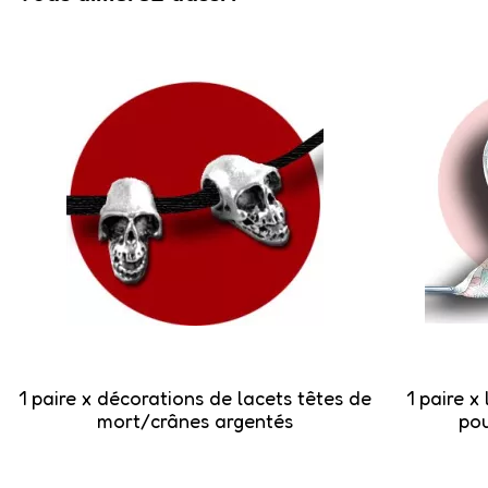
1 paire x ​décorations de lacets têtes de
1 paire x
mort/crânes argentés
pou