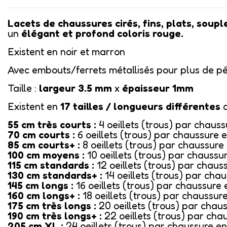
Lacets de chaussures cirés, fins, plats, soupl
un
élégant et profond coloris rouge.
Existent en noir et marron
Avec embouts/ferrets métallisés pour plus de pé
Taille :
largeur 3.5 mm
x
épaisseur 1mm
Existent en
17
tailles / longueurs différentes
55 cm très courts :
4 oeillets (trous) par chaus
70 cm courts :
6 oeillets (trous) par chaussure 
85 cm courts+ :
8 oeillets (trous) par chaussure
100 cm moyens :
10 oeillets (trous) par chaussu
115 cm standards :
12 oeillets (trous) par chaus
130 cm standards+ :
14 oeillets (trous) par cha
145 cm longs :
16 oeillets (trous) par chaussure 
160 cm longs+ :
18 oeillets (trous) par chaussur
175 cm très longs :
20 oeillets (trous) par chau
190 cm très longs+ :
22 oeillets (trous) par cha
205 cm XL :
24 oeillets (trous) par chaussure en