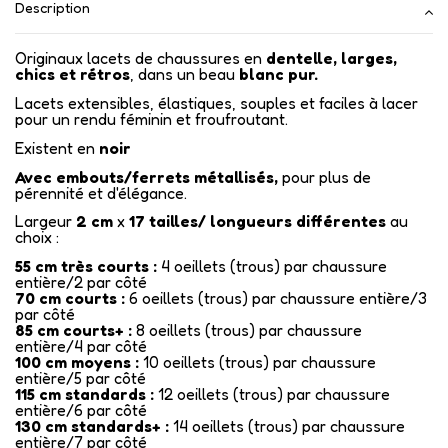
Description
Originaux lacets de chaussures en
dentelle, larges,
chics et rétros
, dans un beau
blanc pur.
Lacets extensibles, élastiques, souples et faciles à lacer
pour un rendu féminin et froufroutant.
Existent en
noir
Avec
embouts/ferrets métallisés
,
pour plus de
pérennité et d'élégance.
Largeur
2 cm
x
17
tailles/ longueurs différentes
au
choix :
55 cm très courts :
4 oeillets (trous) par chaussure
entière/2 par côté
70 cm courts :
6 oeillets (trous) par chaussure entière/3
par côté
85 cm courts+ :
8 oeillets (trous) par chaussure
entière/4 par côté
100 cm moyens :
10 oeillets (trous) par chaussure
entière/5 par côté
115 cm standards :
12 oeillets (trous) par chaussure
entière/6 par côté
130 cm standards+ :
14 oeillets (trous) par chaussure
entière/7 par côté