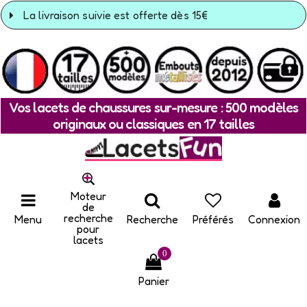
La livraison suivie est offerte dès 15€
Vos lacets de chaussures sur-mesure : 500 modèles
originaux ou classiques en 17 tailles
Moteur
de
recherche
Menu
Recherche
Préférés
Connexion
pour
lacets
0
Panier