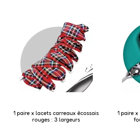
1 paire x lacets carreaux écossais
1 paire x
rouges : 3 largeurs
fo