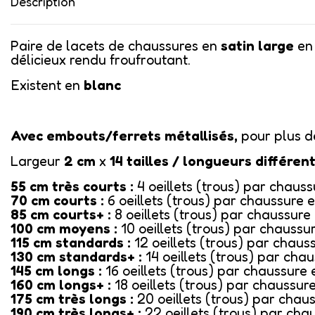
Description
Paire de lacets de chaussures en
satin large
e
délicieux rendu froufroutant.
Existent en
blanc
Avec
embouts/ferrets métallisés,
pour plus de
Largeur
2 cm
x
14
tailles / longueurs différen
55 cm très courts :
4 oeillets (trous) par chaus
70 cm courts :
6 oeillets (trous) par chaussure 
85 cm courts+ :
8 oeillets (trous) par chaussure
100 cm moyens :
10 oeillets (trous) par chaussu
115 cm standards :
12 oeillets (trous) par chaus
130 cm standards+ :
14 oeillets (trous) par cha
145 cm longs :
16 oeillets (trous) par chaussure 
160 cm longs+ :
18 oeillets (trous) par chaussur
175 cm très longs :
20 oeillets (trous) par chau
190 cm très longs+ :
22 oeillets (trous) par cha