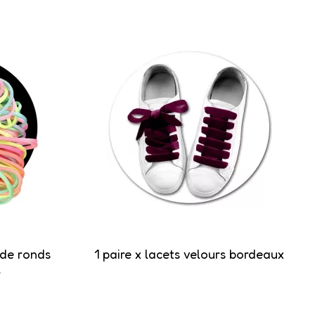
rde ronds
1 paire x lacets velours bordeaux
l