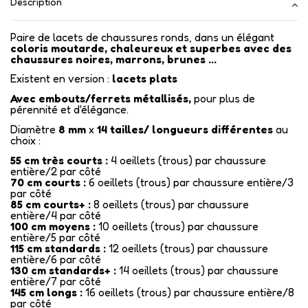
Description
Paire de lacets de chaussures ronds, dans un élégant
coloris moutarde, chaleureux et superbes avec des
chaussures noires, marrons, brunes ...
Existent en version :
lacets plats
Avec embouts/ferrets métallisés
,
pour plus de
pérennité et d'élégance.
Diamètre
8 mm
x
14
tailles/ longueurs différentes
au
choix :
55 cm très courts :
4 oeillets (trous) par chaussure
entière/2 par côté
70 cm courts :
6 oeillets (trous) par chaussure entière/3
par côté
85 cm courts+ :
8 oeillets (trous) par chaussure
entière/4 par côté
100 cm moyens :
10 oeillets (trous) par chaussure
entière/5 par côté
115 cm standards :
12 oeillets (trous) par chaussure
entière/6 par côté
130 cm standards+ :
14 oeillets (trous) par chaussure
entière/7 par côté
145 cm longs :
16 oeillets (trous) par chaussure entière/8
par côté