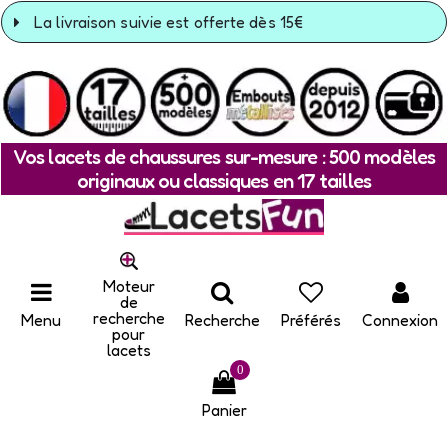
La livraison suivie est offerte dès 15€
Vos lacets de chaussures sur-mesure : 500 modèles
originaux ou classiques en 17 tailles
Moteur
de
recherche
Menu
Recherche
Préférés
Connexion
pour
lacets
0
Panier