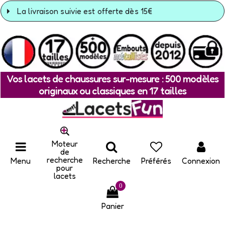
La livraison suivie est offerte dès 15€
Vos lacets de chaussures sur-mesure : 500 modèles
originaux ou classiques en 17 tailles
Moteur
de
recherche
Menu
Recherche
Préférés
Connexion
pour
lacets
0
Panier