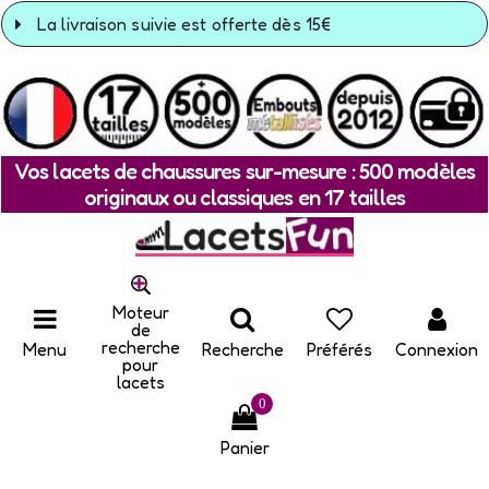
La livraison suivie est offerte dès 15€
Vos lacets de chaussures sur-mesure : 500 modèles
originaux ou classiques en 17 tailles
Moteur
de
recherche
Menu
Recherche
Préférés
Connexion
pour
lacets
0
Panier