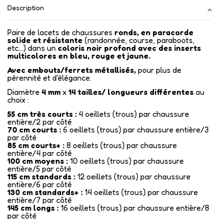
Description
Paire de lacets de chaussures
ronds, en paracorde
solide et résistante
(randonnée, course, paraboots,
etc...) dans un
coloris noir profond avec des inserts
multicolores en bleu, rouge et jaune.
Avec embouts/ferrets métallisés
,
pour plus de
pérennité et d'élégance.
Diamètre
4 mm
x
14
tailles/ longueurs différentes
au
choix :
55 cm très courts :
4 oeillets (trous) par chaussure
entière/2 par côté
70 cm courts :
6 oeillets (trous) par chaussure entière/3
par côté
85 cm courts+ :
8 oeillets (trous) par chaussure
entière/4 par côté
100 cm moyens :
10 oeillets (trous) par chaussure
entière/5 par côté
115 cm standards :
12 oeillets (trous) par chaussure
entière/6 par côté
130 cm standards+ :
14 oeillets (trous) par chaussure
entière/7 par côté
145 cm longs :
16 oeillets (trous) par chaussure entière/8
par côté