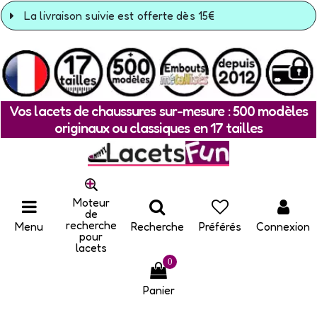
La livraison suivie est offerte dès 15€
Vos lacets de chaussures sur-mesure : 500 modèles
originaux ou classiques en 17 tailles
Moteur
de
recherche
Menu
Recherche
Préférés
Connexion
pour
lacets
0
Panier