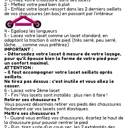
2 - Mettez votre pied bien à plat
3 - Enfilez votre lacet-ressort dans les 2 derniers oeillets
de vos chaussures (en bas) en passant par l'intérieur.
4 - Egalisez les longueurs
5 - Lacez votre lacet comme un lacet standard, en
adaptant la traction à votre pied. (très serré, peu serré,
lâche, ..., comme vous préférez)
IMPORTANT :
- Détorsadez votre lacet à mesure de votre laçage,
pour qu'il épouse bien la forme de votre pied pour
un confort maximal.
ATTENTION :
- Il faut accompagner votre lacet oeillets après
oeillets.
Ne tirez pas dessus : c'est inutile et vous allez le
casser.
6 - Lacez votre 2ème lacet
7 - Fini ! Vos lacets sont installés : plus rien à faire !
Retirer ses chaussures ?
Vous pouvez désormais retirer vos pieds des chaussures
facilement car vos lacets sont élastiques.
Mettre ses chaussures ?
1 - Quand vous enfilez vos chaussures, écartez le haut de
la chaussure pour pouvoir rentrer le pied.
2 - Puis, tirez juste d'un coup sec, les 2 extrémités des