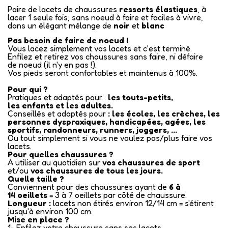
Paire de lacets de chaussures
ressorts élastiques
, à
lacer 1 seule fois, sans noeud à faire et faciles à vivre,
dans un élégant mélange de
noir
et
blanc
Pas besoin de faire de noeud !
Vous lacez simplement vos lacets et c'est terminé.
Enfilez et retirez vos chaussures sans faire, ni défaire
de noeud (il n'y en pas !).
Vos pieds seront confortables et maintenus à 100%.
Pour qui ?
Pratiques et adaptés pour :
les touts-petits,
les enfants et les adultes.
Conseillés et adaptés pour
: les écoles, les crèches, les
personnes dyspraxiques, handicapées, agées, les
sportifs, randonneurs, runners, joggers, ...
Ou tout simplement si vous ne voulez pas/plus faire vos
lacets.
Pour quelles chaussures ?
A utiliser au quotidien sur
vos chaussures de sport
et/ou
vos chaussures de tous les jours.
Quelle taille ?
Conviennent pour des chaussures ayant de
6 à
14 oeillets
= 3 à 7 oeillets par côté de chaussure.
Longueur :
lacets non étirés environ 12/14 cm = s'étirent
jusqu'à environ 100 cm.
Mise en place ?
1- Enfilez votre chaussure sans ses lacets