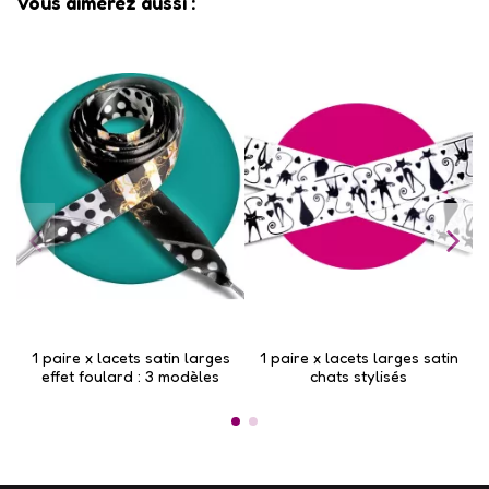
Vous aimerez aussi :
1 paire x lacets satin larges
1 paire x lacets larges satin
1
effet foulard : 3 modèles
chats stylisés
t